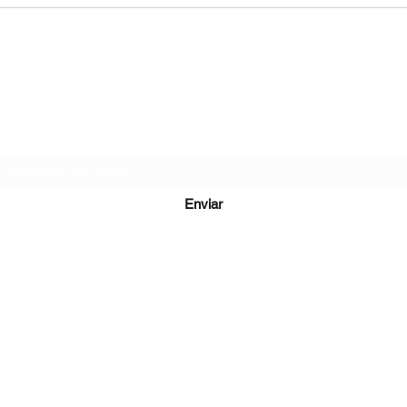
Formulário de inscrição
Enviar
Fax: (11) 4567-8910
Av. Bernardino de Campos, 98 - São Paulo
©2020 por LOJA S/A