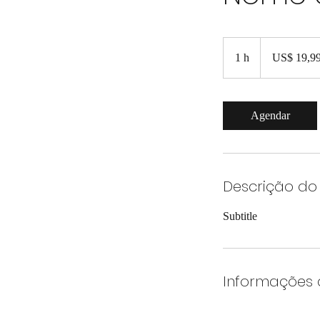
19,99
Dólares
1 h
1
US$ 19,9
americanos
Agendar
Descrição do 
Subtitle
Informações 