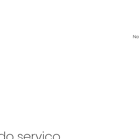
No
o serviço