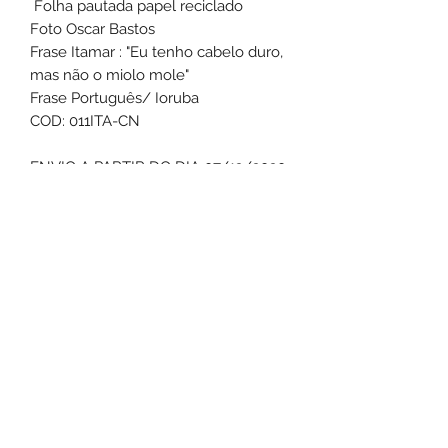
Folha pautada papel reciclado
Foto Oscar Bastos
Frase Itamar : "Eu tenho cabelo duro,
mas não o miolo mole"
Frase Português/ Ioruba
COD: 011ITA-CN
ENVIO A PARTIR DO DIA 07/12/2020
Devido a pandemia estamos
trabalhando com prazos maiores para
envio dos produtos. Contamos com
sua colaboração!
Formulário de inscrição