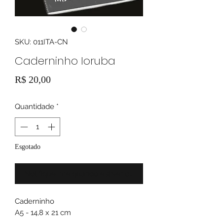
SKU: 011ITA-CN
Caderninho Ioruba
Preço
R$ 20,00
Quantidade
*
Esgotado
Notifique-me quando estiver disponível
Caderninho
A5 - 14,8 x 21 cm